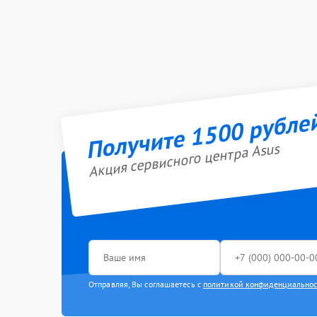
Получите 1500 рубле
Акция сервисного центра Asus
Отправляя, Вы соглашаетесь с
политикой конфиденциально