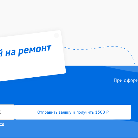
й на ремонт
При оформл
Отправить заявку и получить 1500 ₽
сти