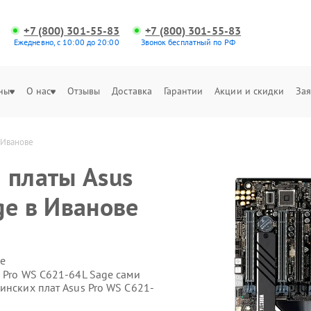
+7 (800) 301-55-83
+7 (800) 301-55-83
Ежедневно, с 10:00 до 20:00
Звонок бесплатный по РФ
ны
О нас
Отзывы
Доставка
Гарантии
Акции и скидки
Зая
 Иванове
 платы Asus
ge в Иванове
е
 Pro WS C621-64L Sage сами
инских плат Asus Pro WS C621-