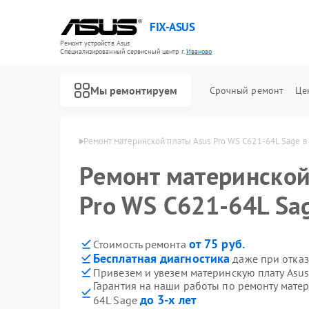
FIX-ASUS
Ремонт устройств Asus
Специализированный cервисный центр г.
Иваново
Мы ремонтируем
Срочный ремонт
Це
плат Asus в Иванове
Ремонт материнской платы Asus Pro WS C621-64L Sage в
Ремонт материнской
Pro WS C621-64L Sa
от 75 руб.
Стоимость ремонта
Бесплатная диагностика
даже при отказ
Привезем и увезем материнскую плату Asus
Гарантия на наши работы по ремонту матер
до 3-х лет
64L Sage
Ремонт игровых консолей Asus