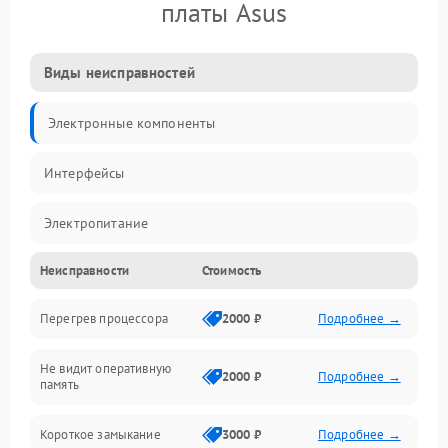
платы Asus
Виды неисправностей
Электронные компоненты
Интерфейсы
Электропитание
Неисправности
Стоимость
Корпус/Герметичность
Перегрев процессора
2000 ₽
Подробнее →
Механика
Не видит оперативную
ПО/Микропрограмма
2000 ₽
Подробнее →
память
Короткое замыкание
3000 ₽
Подробнее →