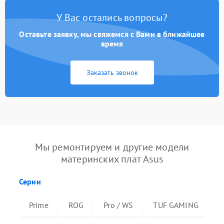
У Вас остались вопросы?
Оставьте заявку, мы свяжемся с Вами в ближайшее
время
Заказать звонок
Мы ремонтируем и другие модели
материнских плат Asus
Серии
Prime
ROG
Pro / WS
TUF GAMING
R