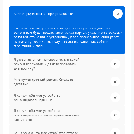
Какие документы вы предоставляете?
На этапе приема устройства на диагностику и последующий
ремонт вам будет предоставлен заказ-наряд с указанием страховых
обязательств на ваше устройство. Далее, после выполнения работ
по ремонту техники, вы получите акт выполненных работ и
гарантийный талон.
Я уже знаю в чем неисправность и какой
ремонт необходим. Для чего проводить
диагностику?
Мне нужен срочный ремонт. Сможете
сделать?
Я хочу, чтобы мое устройство
ремонтировали при мне.
Я хочу, чтобы мое устройство
ремонтировалось только оригинальными
запчастями.
Как я узнаю, что мое устройство готово?