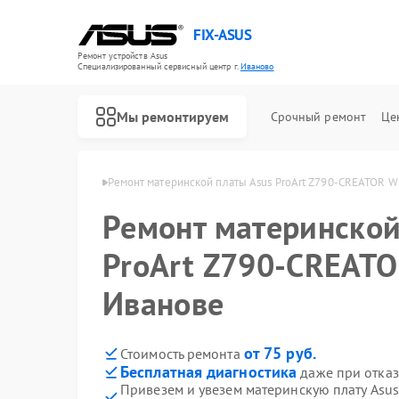
FIX-ASUS
Ремонт устройств Asus
Специализированный cервисный центр г.
Иваново
Мы ремонтируем
Срочный ремонт
Це
плат Asus в Иванове
Ремонт материнской платы Asus ProArt Z790-CREATOR WI
Ремонт материнской
ProArt Z790-CREATO
Иванове
от 75 руб.
Стоимость ремонта
Бесплатная диагностика
даже при отказ
Привезем и увезем материнскую плату Asus
Ремонт игровых консолей Asus