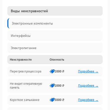
Виды неисправностей
Электронные компоненты
Интерфейсы
Электропитание
Неисправности
Стоимость
Корпус/Герметичность
Перегрев процессора
2000 ₽
Подробнее →
Механика
Не видит оперативную
ПО/Микропрограмма
2000 ₽
Подробнее →
память
Короткое замыкание
3000 ₽
Подробнее →