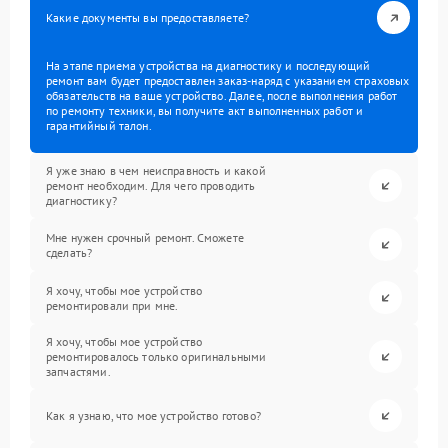
Какие документы вы предоставляете?
На этапе приема устройства на диагностику и последующий
ремонт вам будет предоставлен заказ-наряд с указанием страховых
обязательств на ваше устройство. Далее, после выполнения работ
по ремонту техники, вы получите акт выполненных работ и
гарантийный талон.
Я уже знаю в чем неисправность и какой
ремонт необходим. Для чего проводить
диагностику?
Мне нужен срочный ремонт. Сможете
сделать?
Я хочу, чтобы мое устройство
ремонтировали при мне.
Я хочу, чтобы мое устройство
ремонтировалось только оригинальными
запчастями.
Как я узнаю, что мое устройство готово?