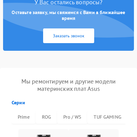
У Вас остались вопросы?
Оставьте заявку, мы свяжемся с Вами в ближайшее
время
Заказать звонок
Мы ремонтируем и другие модели
материнских плат Asus
Серии
Prime
ROG
Pro / WS
TUF GAMING
R