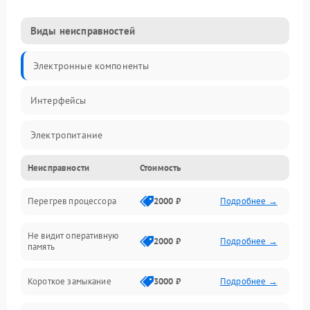
Виды неисправностей
Электронные компоненты
Интерфейсы
Электропитание
Неисправности
Стоимость
Корпус/Герметичность
Перегрев процессора
2000 ₽
Подробнее →
Механика
Не видит оперативную
ПО/Микропрограмма
2000 ₽
Подробнее →
память
Короткое замыкание
3000 ₽
Подробнее →