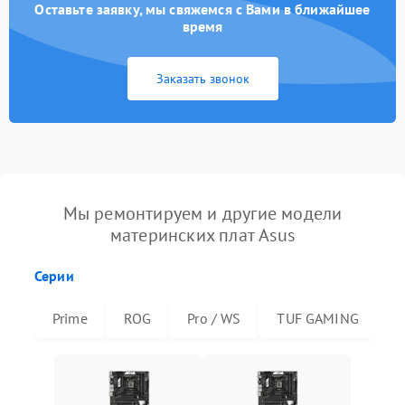
Оставьте заявку, мы свяжемся с Вами в ближайшее
время
Заказать звонок
Мы ремонтируем и другие модели
материнских плат Asus
Серии
Prime
ROG
Pro / WS
TUF GAMING
R