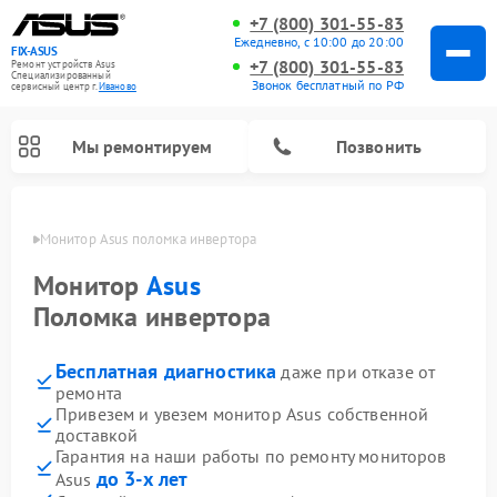
+7 (800) 301-55-83
Ежедневно, с 10:00 до 20:00
FIX-ASUS
+7 (800) 301-55-83
Ремонт устройств Asus
Специализированный
Звонок бесплатный по РФ
cервисный центр г.
Иваново
Мы ремонтируем
Позвонить
анове
Монитор Asus поломка инвертора
Монитор
Asus
Поломка инвертора
Бесплатная диагностика
даже при отказе от
ремонта
Привезем и увезем монитор Asus собственной
доставкой
Гарантия на наши работы по ремонту мониторов
до 3-х лет
Asus