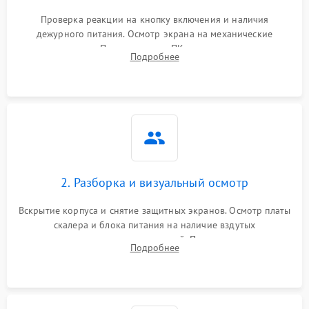
Проверка реакции на кнопку включения и наличия
дежурного питания. Осмотр экрана на механические
повреждения. Подключение к ПК для оценки вывода
Подробнее
изображения, работы подсветки и выявления артефактов на
матрице.
2. Разборка и визуальный осмотр
Вскрытие корпуса и снятие защитных экранов. Осмотр платы
скалера и блока питания на наличие вздутых
конденсаторов, прогаров, окислений. Проверка надежности
Подробнее
контактов и целостности шлейфов матрицы.