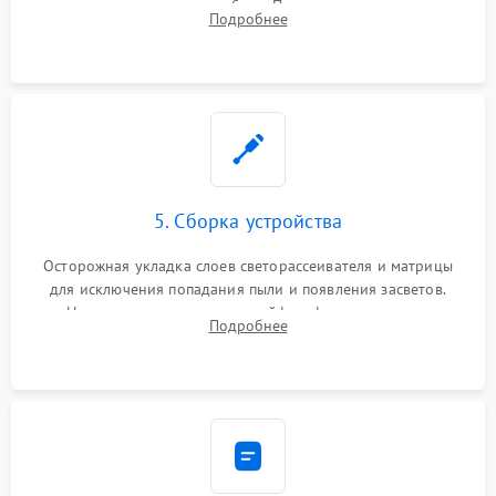
памяти при программных сбоях. При поломке подсветки —
Подробнее
разборка матрицы и замена выгоревших светодиодов.
5. Сборка устройства
Осторожная укладка слоев светорассеивателя и матрицы
для исключения попадания пыли и появления засветов.
Надежное подключение шлейфов, фиксация плат и
Подробнее
аккуратное защелкивание пластикового корпуса монитора.