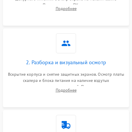
повреждения. Подключение к ПК для оценки вывода
Подробнее
изображения, работы подсветки и выявления артефактов на
матрице.
2. Разборка и визуальный осмотр
Вскрытие корпуса и снятие защитных экранов. Осмотр платы
скалера и блока питания на наличие вздутых
конденсаторов, прогаров, окислений. Проверка надежности
Подробнее
контактов и целостности шлейфов матрицы.