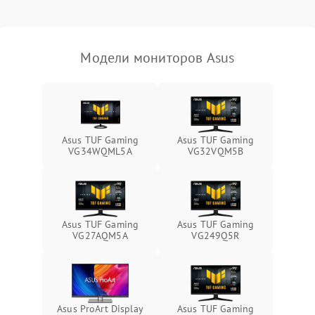
Неисправность системы
защиты от короткого
1000 ₽
Подробнее →
замыкания
Модели мониторов Asus
Повреждение системы
1000 ₽
Подробнее →
защиты от перегрева
Неисправность системы
защиты от
1000 ₽
Подробнее →
Asus TUF Gaming
Asus TUF Gaming
перенапряжения
VG34WQML5A
VG32VQM5B
Неисправность системы
1000 ₽
Подробнее →
защиты от замыкания
Повреждение системы
Asus TUF Gaming
Asus TUF Gaming
1000 ₽
Подробнее →
защиты от перегрузок
VG27AQM5A
VG249Q5R
Неисправность системы
1000 ₽
Подробнее →
защиты от перегрева
Asus ProArt Display
Asus TUF Gaming
Поломка системы защиты