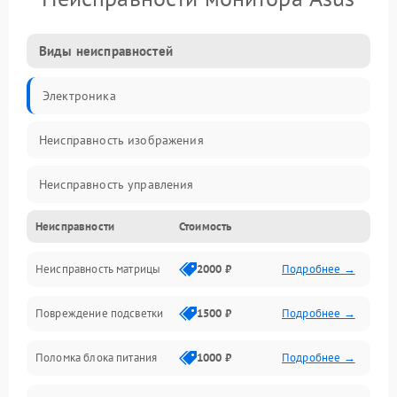
Виды неисправностей
Электроника
Неисправность изображения
Неисправность управления
Неисправности
Стоимость
Неисправность интерфейсов
Неисправность матрицы
2000 ₽
Подробнее →
Прочие неисправности
Повреждение подсветки
1500 ₽
Подробнее →
Неисправность звука
Поломка блока питания
1000 ₽
Подробнее →
Механические повреждения