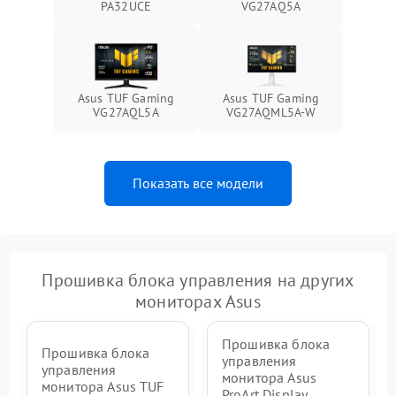
PA32UCE
VG27AQ5A
1000 ₽
Подробнее →
от перенапряжения
Поломка системы защиты
1000 ₽
Подробнее →
от замыкания
Asus TUF Gaming
Asus TUF Gaming
VG27AQL5A
VG27AQML5A-W
Показать все модели
Прошивка блока управления на других
мониторах Asus
Прошивка блока
Прошивка блока
управления
управления
монитора Asus
монитора Asus TUF
ProArt Display