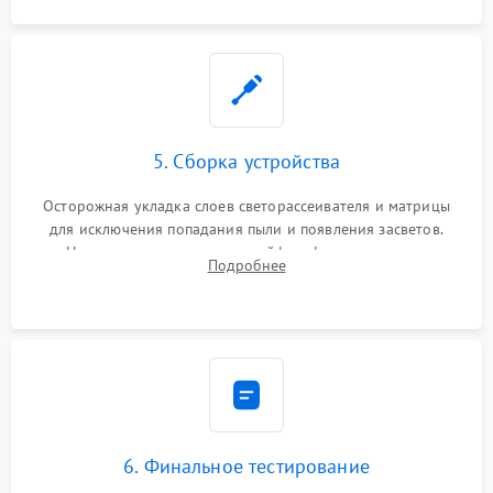
5. Сборка устройства
Осторожная укладка слоев светорассеивателя и матрицы
для исключения попадания пыли и появления засветов.
Надежное подключение шлейфов, фиксация плат и
Подробнее
аккуратное защелкивание пластикового корпуса монитора.
6. Финальное тестирование