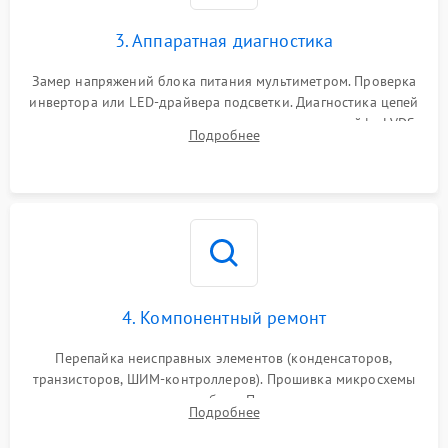
3. Аппаратная диагностика
Замер напряжений блока питания мультиметром. Проверка
инвертора или LED-драйвера подсветки. Диагностика цепей
питания скалера и тестирование сигналов на шлейфе LVDS
Подробнее
4. Компонентный ремонт
Перепайка неисправных элементов (конденсаторов,
транзисторов, ШИМ-контроллеров). Прошивка микросхемы
памяти при программных сбоях. При поломке подсветки —
Подробнее
разборка матрицы и замена выгоревших светодиодов.