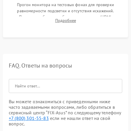
Прогон монитора на тестовых фонах для проверки
равномерности подсветки и отсутствия искажений.
Проверка работоспособности всех портов (HDMI,
Подробнее
DisplayPort, VGA) и кнопок управления под нагрузкой в
течение пары часов.
FAQ. Ответы на вопросы
Вы можете ознакомиться с приведенными ниже
часто задаваемыми вопросами, либо обратиться в
сервисный центр “FIX-Asus” по следующему телефону
+7 (800) 301-55-83
если не нашли ответ на свой
вопрос.