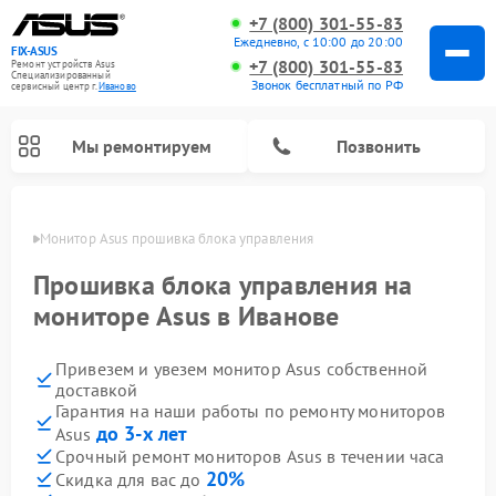
+7 (800) 301-55-83
Ежедневно, с 10:00 до 20:00
FIX-ASUS
+7 (800) 301-55-83
Ремонт устройств Asus
Специализированный
Звонок бесплатный по РФ
cервисный центр г.
Иваново
Мы ремонтируем
Позвонить
анове
Монитор Asus прошивка блока управления
Прошивка блока управления на
мониторе Asus в Иванове
Привезем и увезем монитор Asus собственной
доставкой
Гарантия на наши работы по ремонту мониторов
до 3-х лет
Asus
Срочный ремонт мониторов Asus в течении часа
20%
Скидка для вас до