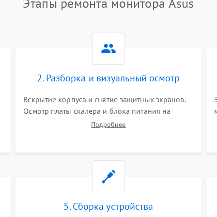
Этапы ремонта монитора Asus
2. Разборка и визуальный осмотр
Вскрытие корпуса и снятие защитных экранов.
Осмотр платы скалера и блока питания на
К
наличие вздутых конденсаторов, прогаров,
Подробнее
окислений. Проверка надежности контактов и
целостности шлейфов матрицы.
5. Сборка устройства