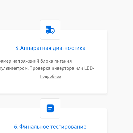
3. Аппаратная диагностика
Замер напряжений блока питания
мультиметром. Проверка инвертора или LED-
драйвера подсветки. Диагностика цепей
Подробнее
питания скалера и тестирование сигналов на
шлейфе LVDS
6. Финальное тестирование