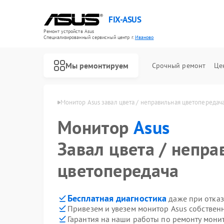
FIX-ASUS
Ремонт устройств Asus
Специализированный cервисный центр г.
Иваново
Мы ремонтируем
Срочный ремонт
Це
оров Asus в Иванове
Монитор Asus завал цвета / неправильная цветопередач
Монитор
Asus
Завал цвета / непра
цветопередача
Бесплатная диагностика
даже при отказ
Привезем и увезем монитор Asus собствен
Гарантия на наши работы по ремонту мони
Ремонт игровых консолей Asus
Ремонт материнских плат Asus