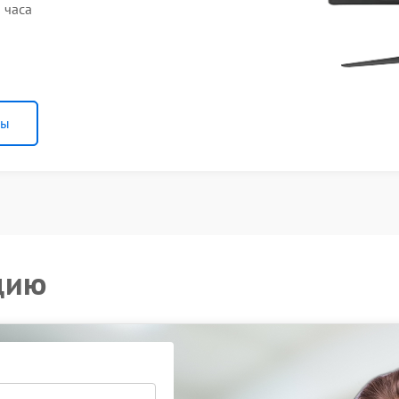
 часа
ны
цию