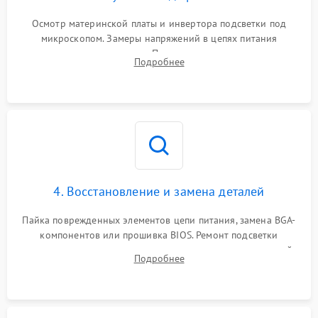
Осмотр материнской платы и инвертора подсветки под
микроскопом. Замеры напряжений в цепях питания
процессора и видеокарты. Проверка состояния жесткого
Подробнее
диска и оперативной памяти с помощью POST-карт и
мультиметра.
4. Восстановление и замена деталей
Пайка поврежденных элементов цепи питания, замена BGA-
компонентов или прошивка BIOS. Ремонт подсветки
матрицы, замена неисправного накопителя на скоростной
Подробнее
SSD или установка новых модулей памяти.