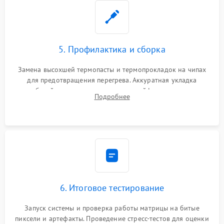
5. Профилактика и сборка
Замена высохшей термопасты и термопрокладок на чипах
для предотвращения перегрева. Аккуратная укладка
кабелей, подключение хрупких шлейфов матрицы и
Подробнее
надежная фиксация всех элементов внутри корпуса
моноблока.
6. Итоговое тестирование
Запуск системы и проверка работы матрицы на битые
пиксели и артефакты. Проведение стресс-тестов для оценки