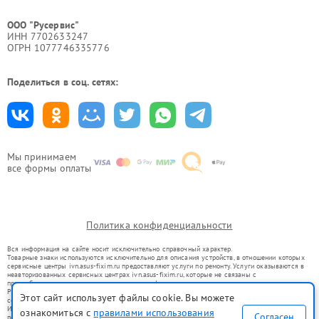
ООО "Русервис"
ИНН 7702633247
ОГРН 1077746335776
Поделиться в соц. сетях:
Мы принимаем
все формы оплаты
Политика конфиденциальности
Вся информация на сайте носит исключительно справочный характер.
Товарные знаки используются исключительно для описания устройств, в отношении которых
сервисные центры ivn.asus-fixim.ru предоставляют услуги по ремонту. Услуги оказываются в
неавторизованных сервисных центрах ivn.asus-fixim.ru, которые не связаны с
правообладателями товарных знаков или их официальными представителями.
Ремонт осуществляется для устройств, уже введенных в гражданский оборот в соответствии
Этот сайт использует файлы cookie. Вы можете
со статьей 1487 ГК РФ.
Использование товарных знаков не преследует цели индивидуализации услуг или введения
ознакомиться с
правилами использования
Согласен
потребителей в заблуждение, а служит для информирования о предоставляемых услугах по