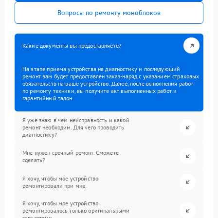
Вопросы по ремонту моноблоков
Какие документы вы предоставляете?
На этапе приема устройства на диагностику и последующий
ремонт вам будет предоставлен заказ-наряд с указанием страховых
обязательств на ваше устройство. Далее, после выполнения работ
по ремонту техники, вы получите акт выполненных работ и
гарантийный талон.
Я уже знаю в чем неисправность и какой
ремонт необходим. Для чего проводить
диагностику?
Мне нужен срочный ремонт. Сможете
сделать?
Я хочу, чтобы мое устройство
ремонтировали при мне.
Я хочу, чтобы мое устройство
ремонтировалось только оригинальными
запчастями.