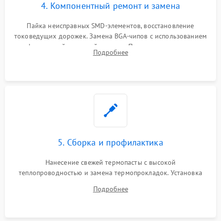
4. Компонентный ремонт и замена
Пайка неисправных SMD-элементов, восстановление
токоведущих дорожек. Замена BGA-чипов с использованием
инфракрасной паяльной станции. Прошивка микросхемы
Подробнее
BIOS или замена поврежденных портов USB
5. Сборка и профилактика
Нанесение свежей термопасты с высокой
теплопроводностью и замена термопрокладок. Установка
системы охлаждения, подключение всех внутренних
Подробнее
шлейфов, модулей памяти и накопителей. Предварительная
сборка корпуса.