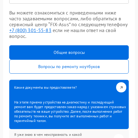
Вы можете ознакомиться с приведенными ниже
часто задаваемыми вопросами, либо обратиться в
сервисный центр “FIX-Asus” по следующему телефону
+7 (800) 301-55-83
если не нашли ответ на свой
вопрос.
Общие вопросы
Вопросы по ремонту ноутбуков
Какие документы вы предоставляете?
На этапе приема устройства на диагностику и последующий
ремонт вам будет предоставлен заказ-наряд с указанием страховых
обязательств на ваше устройство. Далее, после выполнения работ
по ремонту техники, вы получите акт выполненных работ и
гарантийный талон.
Я уже знаю в чем неисправность и какой