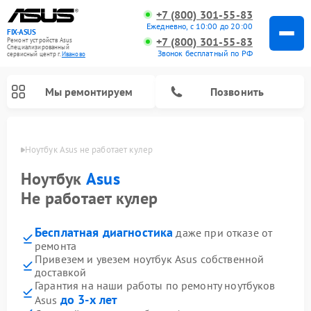
+7 (800) 301-55-83
Ежедневно, с 10:00 до 20:00
FIX-ASUS
+7 (800) 301-55-83
Ремонт устройств Asus
Специализированный
Звонок бесплатный по РФ
cервисный центр г.
Иваново
Мы ремонтируем
Позвонить
анове
Ноутбук Asus не работает кулер
Ноутбук
Asus
Не работает кулер
Бесплатная диагностика
даже при отказе от
ремонта
Привезем и увезем ноутбук Asus собственной
доставкой
Гарантия на наши работы по ремонту ноутбуков
до 3-х лет
Asus