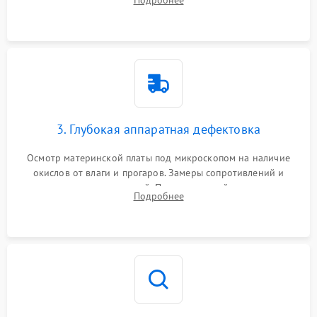
Подробнее
высохшей термопасты с кристаллов чипов.
3. Глубокая аппаратная дефектовка
Осмотр материнской платы под микроскопом на наличие
окислов от влаги и прогаров. Замеры сопротивлений и
дежурных напряжений. Проверка цепей питания,
Подробнее
мультиконтроллера, процессора и видеочипа.