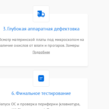
3. Глубокая аппаратная дефектовка
Осмотр материнской платы под микроскопом на
наличие окислов от влаги и прогаров. Замеры
сопротивлений и дежурных напряжений.
Подробнее
Проверка цепей питания, мультиконтроллера,
процессора и видеочипа.
6. Финальное тестирование
Запуск ОС и проверка периферии (клавиатура,