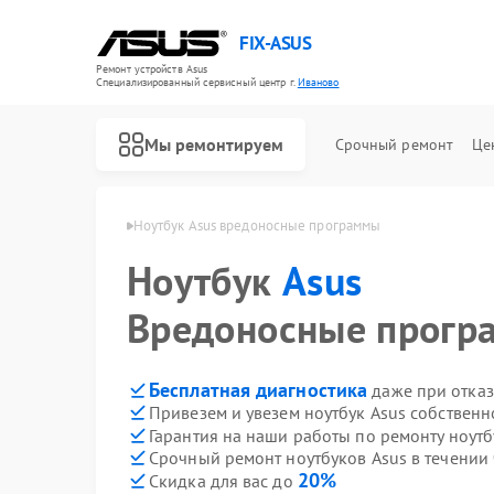
FIX-ASUS
Ремонт устройств Asus
Специализированный cервисный центр г.
Иваново
Мы ремонтируем
Срочный ремонт
Це
уков Asus в Иванове
Ноутбук Asus вредоносные программы
Ноутбук
Asus
Вредоносные прогр
Бесплатная диагностика
даже при отказ
Привезем и увезем ноутбук Asus собственн
Гарантия на наши работы по ремонту ноут
Срочный ремонт ноутбуков Asus в течении 
20%
Скидка для вас до
Ремонт игровых консолей Asus
Ремонт материнских плат Asus