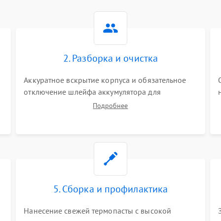
2. Разборка и очистка
Аккуратное вскрытие корпуса и обязательное
отключение шлейфа аккумулятора для
обесточивания платы. Демонтаж системы
Подробнее
охлаждения, очистка кулера от пыли и удаление
высохшей термопасты с кристаллов чипов.
5. Сборка и профилактика
Нанесение свежей термопасты с высокой