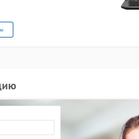
ны
цию