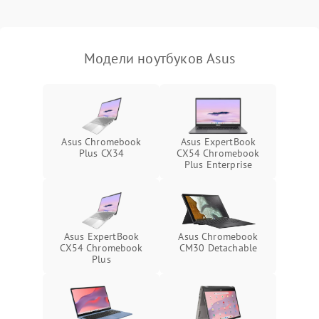
Выход из строя SSD или
HDD: медленная загрузка,
3000 ₽
Подробнее →
ошибки чтения,
пропадание диска
Модели ноутбуков Asus
Неисправность
оперативной памяти:
2000 ₽
Подробнее →
вылеты приложений,
синие экраны
Asus Chromebook
Asus ExpertBook
Plus CX34
CX54 Chromebook
Проблемы Wi‑Fi или
Plus Enterprise
2500 ₽
Подробнее →
Bluetooth модулей
Asus ExpertBook
Asus Chromebook
CX54 Chromebook
CM30 Detachable
Plus