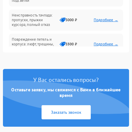
подсветки
Батарея
Неисправность тачпада:
Сеть и интернет
пропуски, прыжки
3000 ₽
Подробнее →
курсора, полный отказ
Система охлаждения
Повреждение петель и
корпуса: люфт, трещины,
3500 ₽
Подробнее →
деформация
Проблемы аккумулятора:
быстрая разрядка,
2500 ₽
Подробнее →
невозможность зарядки,
вздутие
У Вас остались вопросы?
Оставьте заявку, мы свяжемся с Вами в ближайшее
Неисправность зарядного
время
устройства или разъёма
2000 ₽
Подробнее →
питания
Заказать звонок
Перегрев из‑за пыли,
износа термопасты или
2500 ₽
Подробнее →
неисправности кулера