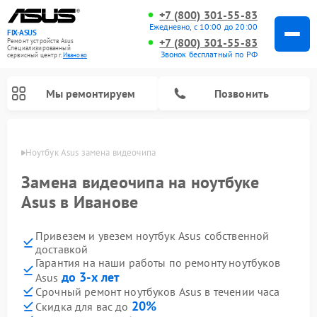
+7 (800) 301-55-83
Ежедневно, с 10:00 до 20:00
FIX-ASUS
+7 (800) 301-55-83
Ремонт устройств Asus
Специализированный
Звонок бесплатный по РФ
cервисный центр г.
Иваново
Мы ремонтируем
Позвонить
анове
Ноутбук Asus замена видеочипа
Замена видеочипа на ноутбуке
Asus в Иванове
Привезем и увезем ноутбук Asus собственной
доставкой
Гарантия на наши работы по ремонту ноутбуков
до 3-х лет
Asus
Срочный ремонт ноутбуков Asus в течении часа
20%
Скидка для вас до