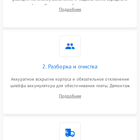
устройства. Оценка потребления тока с помощью
Подробнее
лабораторного блока питания для локализации проблемы.
2. Разборка и очистка
Аккуратное вскрытие корпуса и обязательное отключение
шлейфа аккумулятора для обесточивания платы. Демонтаж
системы охлаждения, очистка кулера от пыли и удаление
Подробнее
высохшей термопасты с кристаллов чипов.