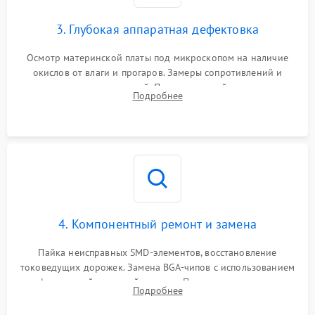
3. Глубокая аппаратная дефектовка
Осмотр материнской платы под микроскопом на наличие
окислов от влаги и прогаров. Замеры сопротивлений и
дежурных напряжений. Проверка цепей питания,
Подробнее
мультиконтроллера, процессора и видеочипа.
4. Компонентный ремонт и замена
Пайка неисправных SMD-элементов, восстановление
токоведущих дорожек. Замена BGA-чипов с использованием
инфракрасной паяльной станции. Прошивка микросхемы
Подробнее
BIOS или замена поврежденных портов USB