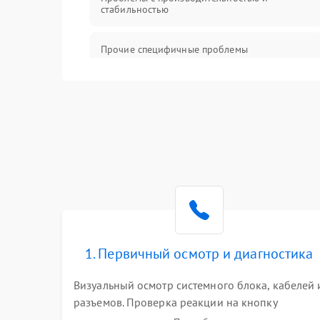
стабильностью
Прочие специфичные проблемы
Проблемы с хранением данных
Механические повреждения
Программное обеспечение
Аудио
1. Первичный осмотр и диагностика
Визуальный осмотр системного блока, кабелей 
разъемов. Проверка реакции на кнопку
включения и звуковых сигналов POST. Оценка