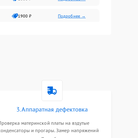
1900 ₽
Подробнее →
1800 ₽
Подробнее →
1400 ₽
Подробнее →
1700 ₽
Подробнее →
1500 ₽
Подробнее →
3. Аппаратная дефектовка
1300 ₽
Подробнее →
Проверка материнской платы на вздутые
конденсаторы и прогары. Замер напряжений
мультиметром. Тестирование оперативной