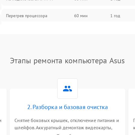
Перегрев процессора
60 мин
1 год
Проблемы с видеокартой
60 мин
1 год
Проблемы с подключением
60 мин
1 год
внешних устройств
Этапы ремонта компьютера Asus
Не работает система охлаждения
60 мин
1 год
Ошибки в работе оперативной
60 мин
1 год
памяти
2. Разборка и базовая очистка
Не распознается USB-порт
60 мин
1 год
и
Снятие боковых крышек, отключение питания и
шлейфов. Аккуратный демонтаж видеокарты,
оперативной памяти и кулеров. Тщательная