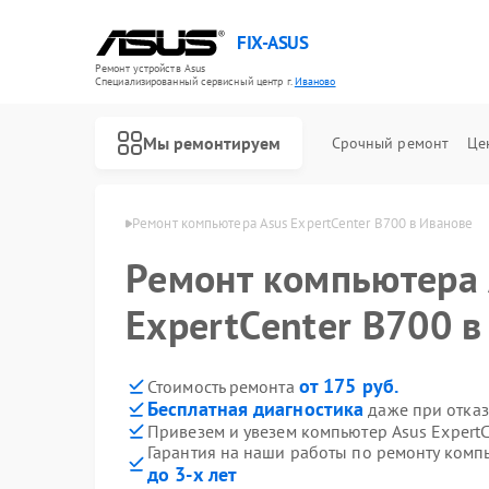
FIX-ASUS
Ремонт устройств Asus
Специализированный cервисный центр г.
Иваново
Мы ремонтируем
Срочный ремонт
Це
еров Asus в Иванове
Ремонт компьютера Asus ExpertCenter B700 в Иванове
Ремонт компьютера 
ExpertCenter B700 в
от 175 руб.
Стоимость ремонта
Бесплатная диагностика
даже при отказ
Привезем и увезем компьютер Asus ExpertC
Гарантия на наши работы по ремонту компь
до 3-х лет
Ремонт игровых консолей Asus
Ремонт материнских плат Asus