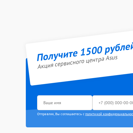
Получите 1500 рубле
Акция сервисного центра Asus
Отправляя, Вы соглашаетесь с
политикой конфиденциально