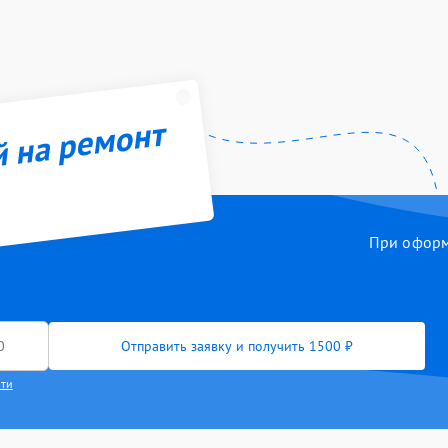
й на ремонт
При оформл
Отправить заявку и получить 1500 ₽
сти