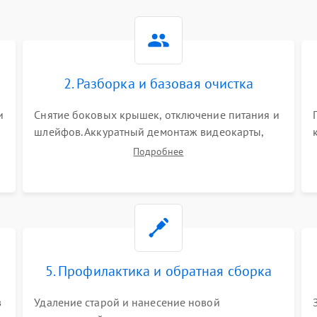
2. Разборка и базовая очистка
и
Снятие боковых крышек, отключение питания и
шлейфов. Аккуратный демонтаж видеокарты,
оперативной памяти и кулеров. Тщательная
Подробнее
очистка корпуса и радиаторов от пыли с
помощью сжатого воздуха для предотвращения
замыканий.
5. Профилактика и обратная сборка
в
Удаление старой и нанесение новой