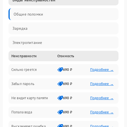
Общие поломки
Зарядка
Электропитание
Неисправности
Стоимость
Экран и изображение
Сильно греется
690 ₽
Подробнее →
Дисплей
Забыл пароль
690 ₽
Подробнее →
Экран (дисплей)
Не видит карту памяти
690 ₽
Подробнее →
Связь
Попала вода
690 ₽
Подробнее →
Разговор (микрофон, динамик)
Выскакивает ошибка
690 ₽
Подробнее →