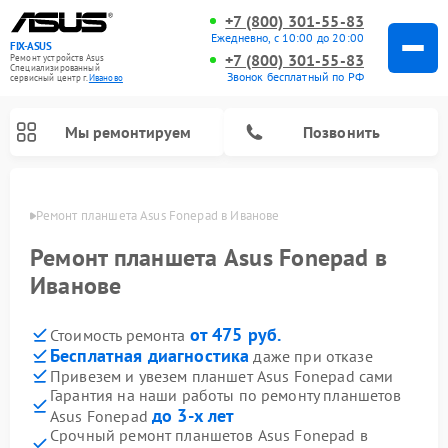
+7 (800) 301-55-83
Ежедневно, с 10:00 до 20:00
FIX-ASUS
+7 (800) 301-55-83
Ремонт устройств Asus
Специализированный
Звонок бесплатный по РФ
cервисный центр г.
Иваново
Мы ремонтируем
Позвонить
анове
Ремонт планшета Asus Fonepad в Иванове
Ремонт планшета Asus Fonepad в
Иванове
от 475 руб.
Стоимость ремонта
Бесплатная диагностика
даже при отказе
Привезем и увезем планшет Asus Fonepad сами
Гарантия на наши работы по ремонту планшетов
до 3-х лет
Asus Fonepad
Срочный ремонт планшетов Asus Fonepad в