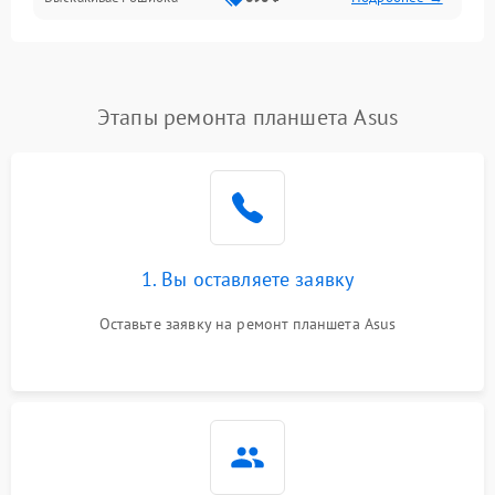
Перегрев и нестабильная работа
Влага и механические повреждения
Сеть и интернет
Этапы ремонта планшета Asus
Зарядка и разъёмы
Программные сбои
1. Вы оставляете заявку
Память и данные
Оставьте заявку на ремонт планшета Asus
Режим работы
Связь и беспроводные модули
Камера