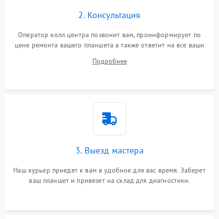
Сенсорное управление
2. Консультация
Проблемы с механикой
Оператор колл центра позвонит вам, проинформирует по
цене ремонта вашего планшета а также ответит на все ваши
Питание и аккумулятор
вопросы.
Подробнее
Кнопки и органы управления
Звук и аудио
Камеры
ПО
3. Выезд мастера
Наш курьер приедет к вам в удобное для вас время. Заберет
ваш планшет и привезет на склад для диагностики.