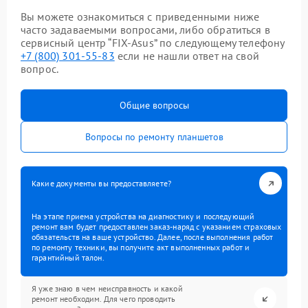
Вы можете ознакомиться с приведенными ниже
часто задаваемыми вопросами, либо обратиться в
сервисный центр “FIX-Asus” по следующему телефону
+7 (800) 301-55-83
если не нашли ответ на свой
вопрос.
Общие вопросы
Вопросы по ремонту планшетов
Какие документы вы предоставляете?
На этапе приема устройства на диагностику и последующий
ремонт вам будет предоставлен заказ-наряд с указанием страховых
обязательств на ваше устройство. Далее, после выполнения работ
по ремонту техники, вы получите акт выполненных работ и
гарантийный талон.
Я уже знаю в чем неисправность и какой
ремонт необходим. Для чего проводить