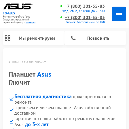
+7 (800) 301-55-83
Ежедневно, с 10:00 до 20:00
FIX-ASUS
+7 (800) 301-55-83
Ремонт устройств Asus
Специализированный
Звонок бесплатный по РФ
cервисный центр г.
Иваново
Мы ремонтируем
Позвонить
анове
Планшет Asus глючит
Планшет
Asus
Глючит
Бесплатная диагностика
даже при отказе от
ремонта
Привезем и увезем планшет Asus собственной
доставкой
Гарантия на наши работы по ремонту планшетов
до 3-х лет
Asus