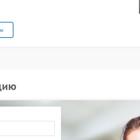
ны
цию