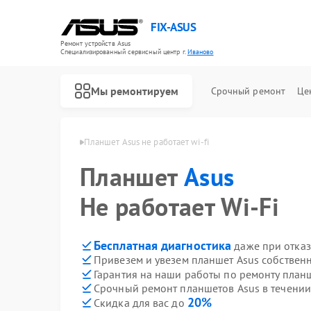
FIX-ASUS
Ремонт устройств Asus
Специализированный cервисный центр г.
Иваново
Мы ремонтируем
Срочный ремонт
Це
етов Asus в Иванове
Планшет Asus не работает wi‑fi
Планшет
Asus
Не работает Wi‑Fi
Бесплатная диагностика
даже при отказ
Привезем и увезем планшет Asus собствен
Гарантия на наши работы по ремонту план
Срочный ремонт планшетов Asus в течении
20%
Скидка для вас до
Ремонт игровых консолей Asus
Ремонт материнских плат Asus