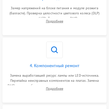
Замер напряжений на блоке питания и модуле розжига
(балласте). Проверка целостности цветового колеса (DLP)
или поляризаторов (LCD). Тестирование DMD-чипа, датчиков
Подробнее
температуры и оптопар с помощью мультиметра и
осциллографа.
4. Компонентный ремонт
Замена выработавшей ресурс лампы или LED-источника.
Перепайка неисправных компонентов на платах. Замена
DMD-чипа при битых пикселях, установка нового цветового
Подробнее
колеса или восстановление сгоревших поляризационных
пленок.