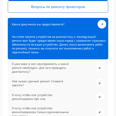
Вопросы по ремонту проекторов
Какие документы вы предоставляете?
На этапе приема устройства на диагностику и последующий
ремонт вам будет предоставлен заказ-наряд с указанием страховых
обязательств на ваше устройство. Далее, после выполнения работ
по ремонту техники, вы получите акт выполненных работ и
гарантийный талон.
Я уже знаю в чем неисправность и какой
ремонт необходим. Для чего проводить
диагностику?
Мне нужен срочный ремонт. Сможете
сделать?
Я хочу, чтобы мое устройство
ремонтировали при мне.
Я хочу, чтобы мое устройство
ремонтировалось только оригинальными
запчастями.