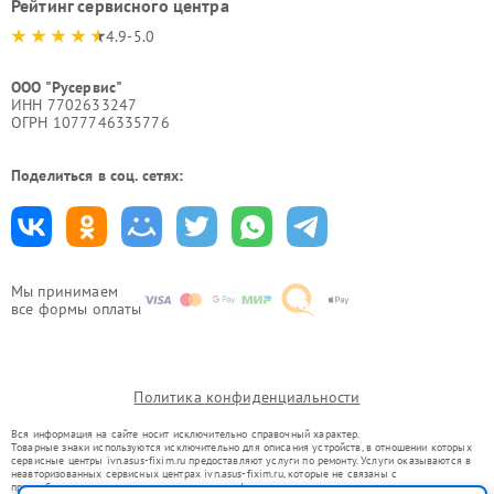
Рейтинг сервисного центра
4.9-5.0
ООО "Русервис"
ИНН 7702633247
ОГРН 1077746335776
Поделиться в соц. сетях:
Мы принимаем
все формы оплаты
Политика конфиденциальности
Вся информация на сайте носит исключительно справочный характер.
Товарные знаки используются исключительно для описания устройств, в отношении которых
сервисные центры ivn.asus-fixim.ru предоставляют услуги по ремонту. Услуги оказываются в
неавторизованных сервисных центрах ivn.asus-fixim.ru, которые не связаны с
правообладателями товарных знаков или их официальными представителями.