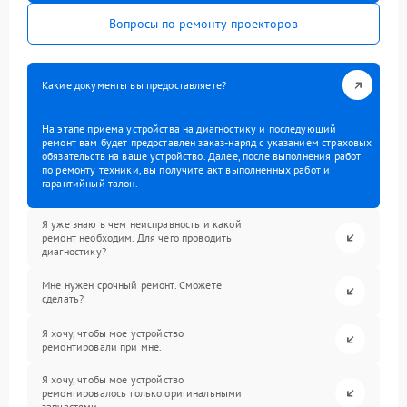
Вопросы по ремонту проекторов
Какие документы вы предоставляете?
На этапе приема устройства на диагностику и последующий
ремонт вам будет предоставлен заказ-наряд с указанием страховых
обязательств на ваше устройство. Далее, после выполнения работ
по ремонту техники, вы получите акт выполненных работ и
гарантийный талон.
Я уже знаю в чем неисправность и какой
ремонт необходим. Для чего проводить
диагностику?
Мне нужен срочный ремонт. Сможете
сделать?
Я хочу, чтобы мое устройство
ремонтировали при мне.
Я хочу, чтобы мое устройство
ремонтировалось только оригинальными
запчастями.