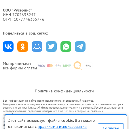
ООО "Русервис"
ИНН 7702633247
ОГРН 1077746335776
Поделиться в соц. сетях:
Мы принимаем
все формы оплаты
Политика конфиденциальности
Вся информация на сайте носит исключительно справочный характер.
Товарные знаки используются исключительно для описания устройств, в отношении которых
сервисные центры ivn.asus-fixim.ru предоставляют услуги по ремонту. Услуги оказываются в
неавторизованных сервисных центрах ivn.asus-fixim.ru, которые не связаны с
правообладателями товарных знаков или их официальными представителями.
Ремонт осуществляется для устройств, уже введенных в гражданский оборот в соответствии
Этот сайт использует файлы cookie. Вы можете
со статьей 1487 ГК РФ.
Использование товарных знаков не преследует цели индивидуализации услуг или введения
ознакомиться с
правилами использования
Согласен
потребителей в заблуждение, а служит для информирования о предоставляемых услугах по