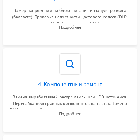
Замер напряжений на блоке питания и модуле розжига
(балласте). Проверка целостности цветового колеса (DLP)
или поляризаторов (LCD). Тестирование DMD-чипа, датчиков
Подробнее
температуры и оптопар с помощью мультиметра и
осциллографа.
4. Компонентный ремонт
Замена выработавшей ресурс лампы или LED-источника.
Перепайка неисправных компонентов на платах. Замена
DMD-чипа при битых пикселях, установка нового цветового
Подробнее
колеса или восстановление сгоревших поляризационных
пленок.