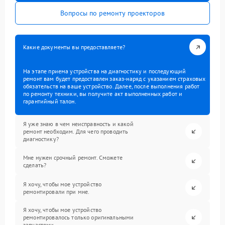
Вопросы по ремонту проекторов
Какие документы вы предоставляете?
На этапе приема устройства на диагностику и последующий
ремонт вам будет предоставлен заказ-наряд с указанием страховых
обязательств на ваше устройство. Далее, после выполнения работ
по ремонту техники, вы получите акт выполненных работ и
гарантийный талон.
Я уже знаю в чем неисправность и какой
ремонт необходим. Для чего проводить
диагностику?
Мне нужен срочный ремонт. Сможете
сделать?
Я хочу, чтобы мое устройство
ремонтировали при мне.
Я хочу, чтобы мое устройство
ремонтировалось только оригинальными
запчастями.