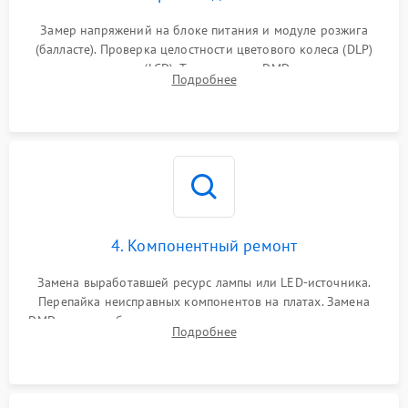
Замер напряжений на блоке питания и модуле розжига
(балласте). Проверка целостности цветового колеса (DLP)
или поляризаторов (LCD). Тестирование DMD-чипа, датчиков
Подробнее
температуры и оптопар с помощью мультиметра и
осциллографа.
4. Компонентный ремонт
Замена выработавшей ресурс лампы или LED-источника.
Перепайка неисправных компонентов на платах. Замена
DMD-чипа при битых пикселях, установка нового цветового
Подробнее
колеса или восстановление сгоревших поляризационных
пленок.