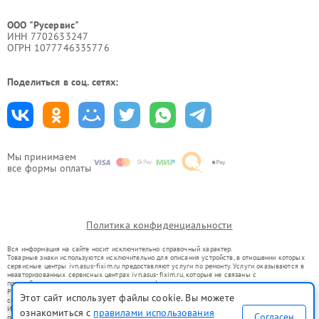
ООО "Русервис"
ИНН 7702633247
ОГРН 1077746335776
Поделиться в соц. сетях:
Мы принимаем
все формы оплаты
Политика конфиденциальности
Вся информация на сайте носит исключительно справочный характер.
Товарные знаки используются исключительно для описания устройств, в отношении которых
сервисные центры ivn.asus-fixim.ru предоставляют услуги по ремонту. Услуги оказываются в
неавторизованных сервисных центрах ivn.asus-fixim.ru, которые не связаны с
правообладателями товарных знаков или их официальными представителями.
Ремонт осуществляется для устройств, уже введенных в гражданский оборот в соответствии
Этот сайт использует файлы cookie. Вы можете
со статьей 1487 ГК РФ.
Использование товарных знаков не преследует цели индивидуализации услуг или введения
ознакомиться с
правилами использования
Согласен
потребителей в заблуждение, а служит для информирования о предоставляемых услугах по