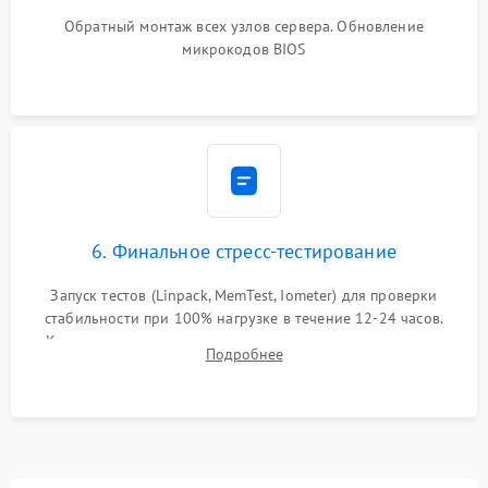
Обратный монтаж всех узлов сервера. Обновление
микрокодов BIOS
6. Финальное стресс-тестирование
Запуск тестов (Linpack, MemTest, Iometer) для проверки
стабильности при 100% нагрузке в течение 12-24 часов.
Контроль температурных режимов, проверка отсутствия
Подробнее
троттлинга и подготовка сервера к выдаче.