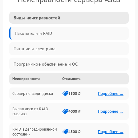
Виды неисправностей
Накопители и RAID
Питание и электрика
Программное обеспечение и ОС
Неисправности
Стоимость
Охлаждение и температура
Сервер не видит диски
3500 ₽
Подробнее →
Материнская плата и процессор
Выпал диск из RAID-
Сеть и коммуникации
4000 ₽
Подробнее →
массива
BIOS / прошивки
RAID в деградированном
4500 ₽
Подробнее →
состоянии