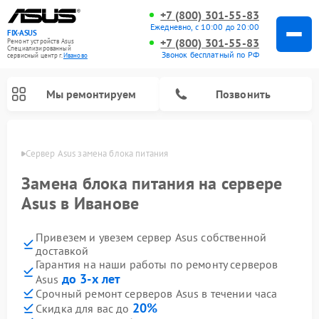
+7 (800) 301-55-83
Ежедневно, с 10:00 до 20:00
FIX-ASUS
+7 (800) 301-55-83
Ремонт устройств Asus
Специализированный
Звонок бесплатный по РФ
cервисный центр г.
Иваново
Мы ремонтируем
Позвонить
анове
Сервер Asus замена блока питания
Замена блока питания на сервере
Asus в Иванове
Привезем и увезем сервер Asus собственной
доставкой
Гарантия на наши работы по ремонту серверов
до 3-х лет
Asus
Срочный ремонт серверов Asus в течении часа
20%
Скидка для вас до