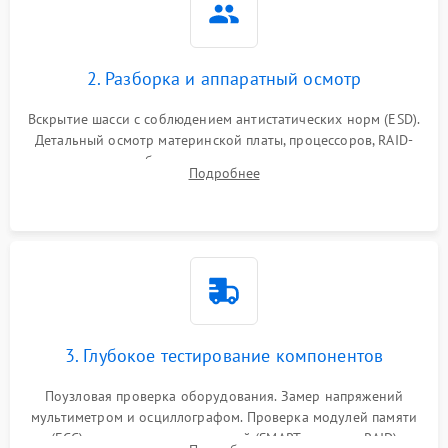
2. Разборка и аппаратный осмотр
Вскрытие шасси с соблюдением антистатических норм (ESD).
Детальный осмотр материнской платы, процессоров, RAID-
контроллеров и блоков питания на наличие термических
Подробнее
повреждений, прогаров или окислений.
3. Глубокое тестирование компонентов
Поузловая проверка оборудования. Замер напряжений
мультиметром и осциллографом. Проверка модулей памяти
(ECC) и состояния накопителей (SMART, массивы RAID)