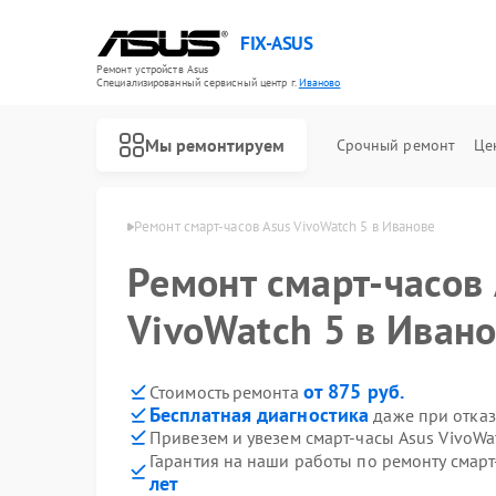
FIX-ASUS
Ремонт устройств Asus
Специализированный cервисный центр г.
Иваново
Мы ремонтируем
Срочный ремонт
Це
асов Asus в Иванове
Ремонт смарт-часов Asus VivoWatch 5 в Иванове
Ремонт смарт-часов
VivoWatch 5 в Иван
от 875 руб.
Стоимость ремонта
Бесплатная диагностика
даже при отказ
Привезем и увезем смарт-часы Asus VivoWa
Гарантия на наши работы по ремонту смарт
лет
Ремонт игровых консолей Asus
Ремонт материнских плат Asus