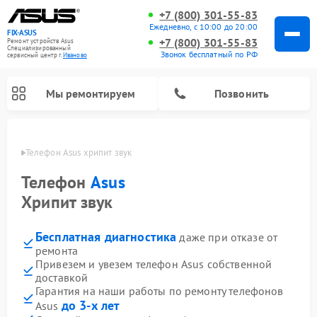
+7 (800) 301-55-83
Ежедневно, с 10:00 до 20:00
FIX-ASUS
+7 (800) 301-55-83
Ремонт устройств Asus
Специализированный
Звонок бесплатный по РФ
cервисный центр г.
Иваново
Мы ремонтируем
Позвонить
анове
Телефон Asus хрипит звук
Телефон
Asus
Хрипит звук
Бесплатная диагностика
даже при отказе от
ремонта
Привезем и увезем телефон Asus собственной
доставкой
Гарантия на наши работы по ремонту телефонов
до 3-х лет
Asus