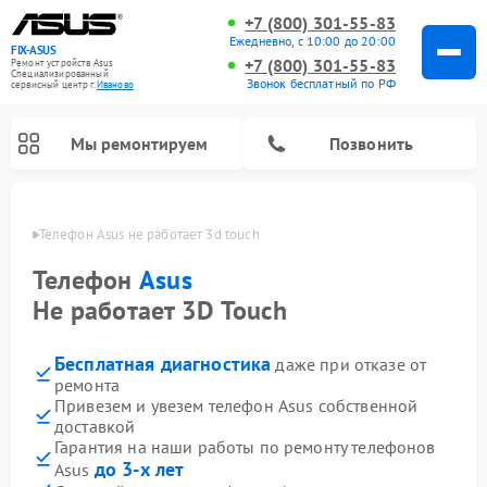
+7 (800) 301-55-83
Ежедневно, с 10:00 до 20:00
FIX-ASUS
+7 (800) 301-55-83
Ремонт устройств Asus
Специализированный
Звонок бесплатный по РФ
cервисный центр г.
Иваново
Мы ремонтируем
Позвонить
анове
Телефон Asus не работает 3d touch
Телефон
Asus
Не работает 3D Touch
Бесплатная диагностика
даже при отказе от
ремонта
Привезем и увезем телефон Asus собственной
доставкой
Гарантия на наши работы по ремонту телефонов
до 3-х лет
Asus