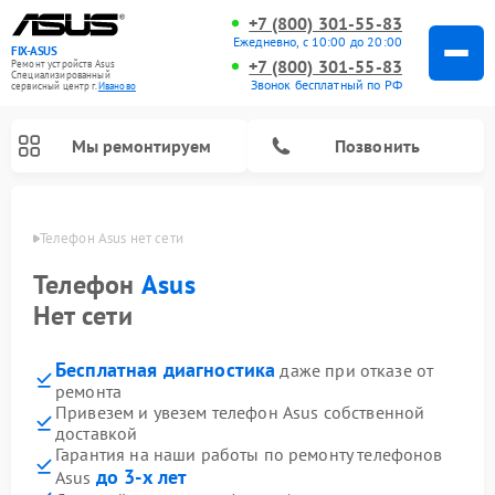
+7 (800) 301-55-83
Ежедневно, с 10:00 до 20:00
FIX-ASUS
+7 (800) 301-55-83
Ремонт устройств Asus
Специализированный
Звонок бесплатный по РФ
cервисный центр г.
Иваново
Мы ремонтируем
Позвонить
анове
Телефон Asus нет сети
Телефон
Asus
Нет сети
Бесплатная диагностика
даже при отказе от
ремонта
Привезем и увезем телефон Asus собственной
доставкой
Гарантия на наши работы по ремонту телефонов
до 3-х лет
Asus