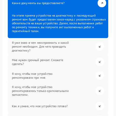
Какие документы вы предоставляете?
На этапе приема устройства на диагностику и последующий
ремонт вам будет предоставлен заказ-наряд с указанием страховых
обязательств на ваше устройство. Далее, после выполнения работ
по ремонту техники, вы получите акт выполненных работ и
гарантийный талон.
Я уже знаю в чем неисправность и какой
ремонт необходим. Для чего проводить
диагностику?
Мне нужен срочный ремонт. Сможете
сделать?
Я хочу, чтобы мое устройство
ремонтировали при мне.
Я хочу, чтобы мое устройство
ремонтировалось только оригинальными
запчастями.
Как я узнаю, что мое устройство готово?