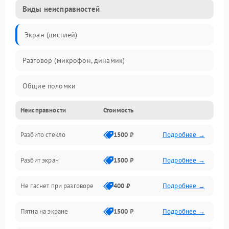
Виды неисправностей
Экран (дисплей)
Разговор (микрофон, динамик)
Общие поломки
Неисправности
Стоимость
Проблемы связи
Разбито стекло
1500 ₽
Подробнее →
Камеры
Разбит экран
1500 ₽
Подробнее →
Проблемы с дисплеем и сенсором
Не гаснет при разговоре
400 ₽
Подробнее →
Зарядка
Пятна на экране
1500 ₽
Подробнее →
Проблемы с питанием, зарядкой и аккумулятором