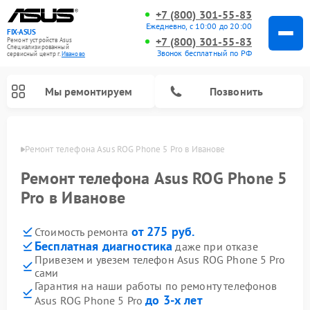
+7 (800) 301-55-83
Ежедневно, с 10:00 до 20:00
FIX-ASUS
+7 (800) 301-55-83
Ремонт устройств Asus
Специализированный
Звонок бесплатный по РФ
cервисный центр г.
Иваново
Мы ремонтируем
Позвонить
анове
Ремонт телефона Asus ROG Phone 5 Pro в Иванове
Ремонт телефона Asus ROG Phone 5
Pro в Иванове
от 275 руб.
Стоимость ремонта
Бесплатная диагностика
даже при отказе
Привезем и увезем телефон Asus ROG Phone 5 Pro
сами
Гарантия на наши работы по ремонту телефонов
до 3-х лет
Asus ROG Phone 5 Pro