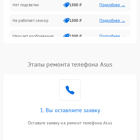
Нет подсветки
1500 ₽
Подробнее →
Проблемы с работой системы, корпусом и другие
Не работает сенсор
1500 ₽
Подробнее →
Мерцает изображение
1500 ₽
Подробнее →
Не работает 3D Touch
2400 ₽
Подробнее →
Этапы ремонта телефона Asus
Не работает Face ID
4000 ₽
Подробнее →
1. Вы оставляете заявку
Оставьте заявку на ремонт телефона Asus