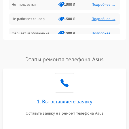
Нет подсветки
1500 ₽
Подробнее →
Проблемы с работой системы, корпусом и другие
Не работает сенсор
1500 ₽
Подробнее →
Мерцает изображение
1500 ₽
Подробнее →
Не работает 3D Touch
2400 ₽
Подробнее →
Этапы ремонта телефона Asus
Не работает Face ID
4000 ₽
Подробнее →
1. Вы оставляете заявку
Оставьте заявку на ремонт телефона Asus