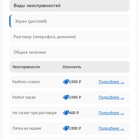
Виды неисправностей
Экран (дисплей)
Разговор (микрофон, динамик)
Общие поломки
Неисправности
Стоимость
Проблемы связи
Разбито стекло
1500 ₽
Подробнее →
Камеры
Разбит экран
1500 ₽
Подробнее →
Проблемы с дисплеем и сенсором
Не гаснет при разговоре
400 ₽
Подробнее →
Зарядка
Пятна на экране
1500 ₽
Подробнее →
Проблемы с питанием, зарядкой и аккумулятором