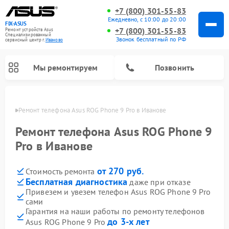
+7 (800) 301-55-83
Ежедневно, с 10:00 до 20:00
FIX-ASUS
+7 (800) 301-55-83
Ремонт устройств Asus
Специализированный
Звонок бесплатный по РФ
cервисный центр г.
Иваново
Мы ремонтируем
Позвонить
анове
Ремонт телефона Asus ROG Phone 9 Pro в Иванове
Ремонт телефона Asus ROG Phone 9
Pro в Иванове
от 270 руб.
Стоимость ремонта
Бесплатная диагностика
даже при отказе
Привезем и увезем телефон Asus ROG Phone 9 Pro
сами
Гарантия на наши работы по ремонту телефонов
до 3-х лет
Asus ROG Phone 9 Pro