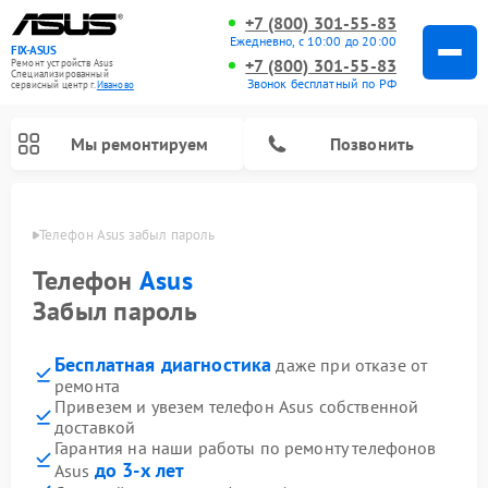
+7 (800) 301-55-83
Ежедневно, с 10:00 до 20:00
FIX-ASUS
+7 (800) 301-55-83
Ремонт устройств Asus
Специализированный
Звонок бесплатный по РФ
cервисный центр г.
Иваново
Мы ремонтируем
Позвонить
анове
Телефон Asus забыл пароль
Телефон
Asus
Забыл пароль
Бесплатная диагностика
даже при отказе от
ремонта
Привезем и увезем телефон Asus собственной
доставкой
Гарантия на наши работы по ремонту телефонов
до 3-х лет
Asus