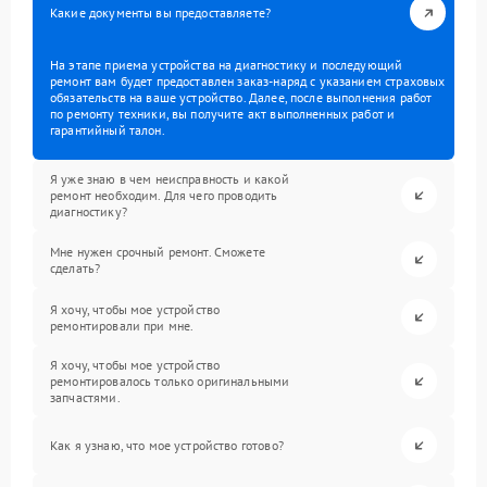
Какие документы вы предоставляете?
На этапе приема устройства на диагностику и последующий
ремонт вам будет предоставлен заказ-наряд с указанием страховых
обязательств на ваше устройство. Далее, после выполнения работ
по ремонту техники, вы получите акт выполненных работ и
гарантийный талон.
Я уже знаю в чем неисправность и какой
ремонт необходим. Для чего проводить
диагностику?
Мне нужен срочный ремонт. Сможете
сделать?
Я хочу, чтобы мое устройство
ремонтировали при мне.
Я хочу, чтобы мое устройство
ремонтировалось только оригинальными
запчастями.
Как я узнаю, что мое устройство готово?