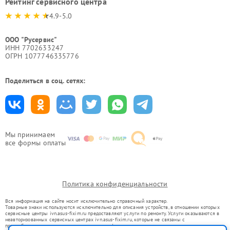
Рейтинг сервисного центра
4.9-5.0
ООО "Русервис"
ИНН 7702633247
ОГРН 1077746335776
Поделиться в соц. сетях:
Мы принимаем
все формы оплаты
Политика конфиденциальности
Вся информация на сайте носит исключительно справочный характер.
Товарные знаки используются исключительно для описания устройств, в отношении которых
сервисные центры ivn.asus-fixim.ru предоставляют услуги по ремонту. Услуги оказываются в
неавторизованных сервисных центрах ivn.asus-fixim.ru, которые не связаны с
правообладателями товарных знаков или их официальными представителями.