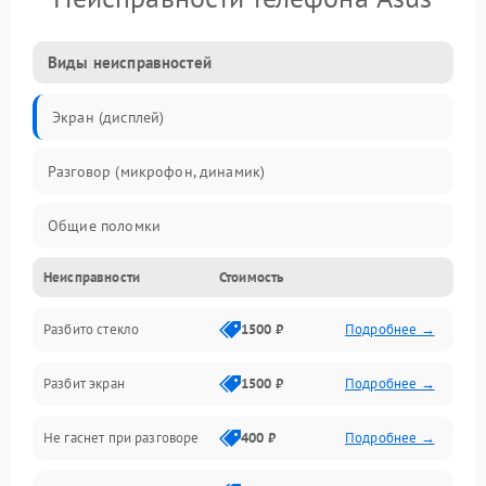
Виды неисправностей
Экран (дисплей)
Разговор (микрофон, динамик)
Общие поломки
Неисправности
Стоимость
Проблемы связи
Разбито стекло
1500 ₽
Подробнее →
Камеры
Разбит экран
1500 ₽
Подробнее →
Проблемы с дисплеем и сенсором
Не гаснет при разговоре
400 ₽
Подробнее →
Зарядка