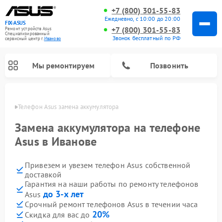
+7 (800) 301-55-83
Ежедневно, с 10:00 до 20:00
FIX-ASUS
+7 (800) 301-55-83
Ремонт устройств Asus
Специализированный
Звонок бесплатный по РФ
cервисный центр г.
Иваново
Мы ремонтируем
Позвонить
анове
Телефон Asus замена аккумулятора
Замена аккумулятора на телефоне
Asus в Иванове
Привезем и увезем телефон Asus собственной
доставкой
Гарантия на наши работы по ремонту телефонов
до 3-х лет
Asus
Срочный ремонт телефонов Asus в течении часа
20%
Скидка для вас до