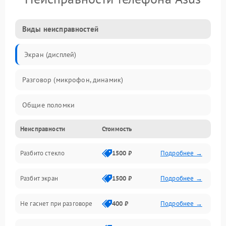
Виды неисправностей
Экран (дисплей)
Разговор (микрофон, динамик)
Общие поломки
Неисправности
Стоимость
Проблемы связи
Разбито стекло
1500 ₽
Подробнее →
Камеры
Разбит экран
1500 ₽
Подробнее →
Проблемы с дисплеем и сенсором
Не гаснет при разговоре
400 ₽
Подробнее →
Зарядка