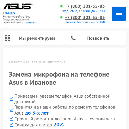
+7 (800) 301-55-83
Ежедневно, с 10:00 до 20:00
FIX-ASUS
+7 (800) 301-55-83
Ремонт устройств Asus
Специализированный
Звонок бесплатный по РФ
cервисный центр г.
Иваново
Мы ремонтируем
Позвонить
анове
Телефон Asus замена микрофона
Замена микрофона на телефоне
Asus в Иванове
Привезем и увезем телефон Asus собственной
доставкой
Гарантия на наши работы по ремонту телефонов
до 3-х лет
Asus
Срочный ремонт телефонов Asus в течении часа
20%
Скидка для вас до