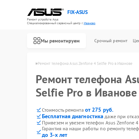
FIX-ASUS
Ремонт устройств Asus
Специализированный cервисный центр г.
Иваново
Мы ремонтируем
Срочный ремонт
Це
онов Asus в Иванове
Ремонт телефона Asus Zenfone 4 Selfie Pro в Иванове
Ремонт телефона As
Selfie Pro в Иванове
от 275 руб.
Стоимость ремонта
Бесплатная диагностика
даже при отказ
Привезем и увезем телефон Asus Zenfone 4 
Гарантия на наши работы по ремонту телефо
до 3-х лет
Ремонт игровых консолей Asus
Ремонт материнских плат Asus