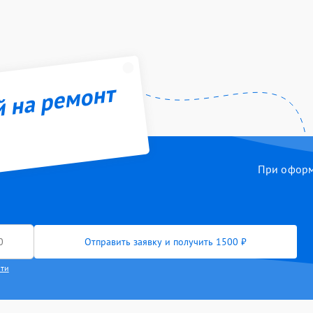
й на ремонт
При оформл
Отправить заявку и получить 1500 ₽
сти