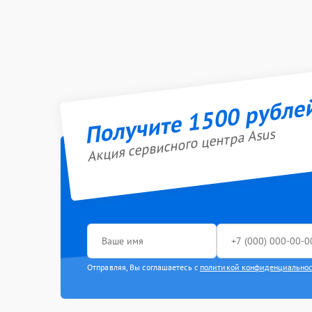
Получите 1500 рубле
Акция сервисного центра Asus
Отправляя, Вы соглашаетесь с
политикой конфиденциально