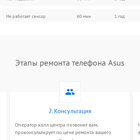
Не работает сенсор
60 мин
1 год
Мерцает изображение
60 мин
1 год
Не работает 3D Touch
60 мин
1 год
Этапы ремонта телефона Asus
Не работает Face ID
60 мин
1 год
2. Консультация
Оператор колл центра позвонит вам,
проконсультирует по цене ремонта вашего
телефона а также ответит на все ваши вопросы.