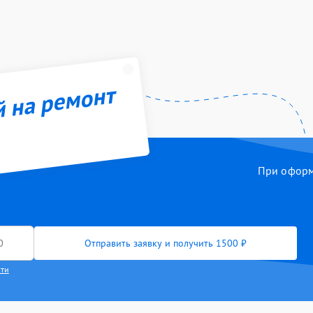
й на ремонт
При оформл
Отправить заявку и получить 1500 ₽
сти