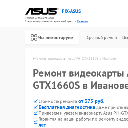
FIX-ASUS
Ремонт устройств Asus
Специализированный cервисный центр г.
Иваново
Мы ремонтируем
Срочный ремонт
Це
карт Asus в Иванове
Ремонт видеокарты Asus PH-GTX1660S в Иванове
Ремонт видеокарты 
GTX1660S в Иванов
от 375 руб.
Стоимость ремонта
Бесплатная диагностика
даже при отказ
Привезем и увезем видеокарту Asus PH-GT
Гарантия на наши работы по ремонту вид
лет
Ремонт игровых консолей Asus
Ремонт материнских плат Asus