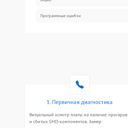
Программные ошибки
Интерфейсные и коммуникационные
проблемы
Питание
Электропитание
ПО
Электронные компоненты
1. Первичная диагностика
Визуальный осмотр платы на наличие прогаров
Интерфейсы
и сбитых SMD-компонентов. Замер