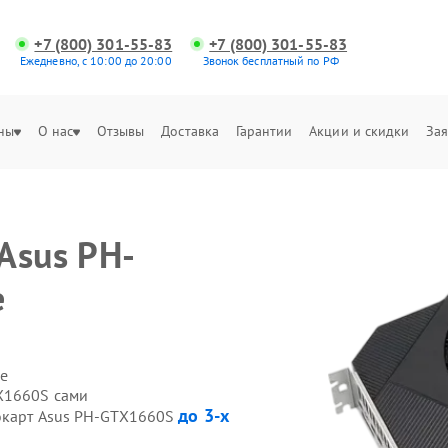
+7 (800) 301-55-83
+7 (800) 301-55-83
Ежедневно, с 10:00 до 20:00
Звонок бесплатный по РФ
ны
О нас
Отзывы
Доставка
Гарантии
Акции и скидки
Зая
Asus PH-
е
е
X1660S сами
до 3-х
еокарт Asus PH-GTX1660S