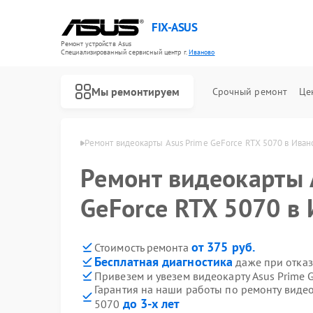
FIX-ASUS
Ремонт устройств Asus
Специализированный cервисный центр г.
Иваново
Мы ремонтируем
Срочный ремонт
Це
карт Asus в Иванове
Ремонт видеокарты Asus Prime GeForce RTX 5070 в Иван
Ремонт видеокарты 
GeForce RTX 5070 в
от 375 руб.
Стоимость ремонта
Бесплатная диагностика
даже при отказ
Привезем и увезем видеокарту Asus Prime 
Гарантия на наши работы по ремонту видео
до 3-х лет
5070
Ремонт игровых консолей Asus
Ремонт материнских плат Asus