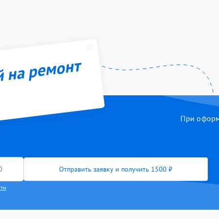
й на ремонт
При оформл
Отправить заявку и получить 1500 ₽
сти