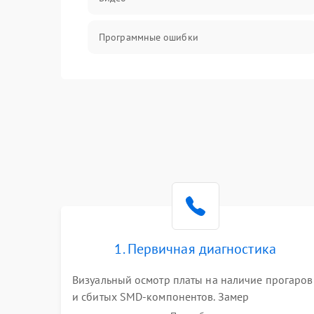
Программные ошибки
Интерфейсные и коммуникационные
проблемы
Питание
Электропитание
ПО
Электронные компоненты
1. Первичная диагностика
Визуальный осмотр платы на наличие прогаров
Интерфейсы
и сбитых SMD-компонентов. Замер
сопротивлений на линиях питания PCI-E и