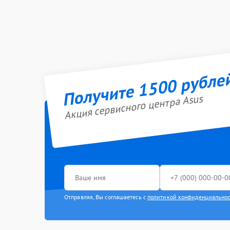
Получите 1500 рубле
Акция сервисного центра Asus
Отправляя, Вы соглашаетесь с
политикой конфиденциально