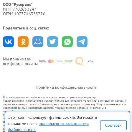
ООО "Русервис"
ИНН 7702633247
ОГРН 1077746335776
Поделиться в соц. сетях:
Мы принимаем
все формы оплаты
Политика конфиденциальности
Вся информация на сайте носит исключительно справочный характер.
Товарные знаки используются исключительно для описания устройств, в отношении которых
сервисные центры ivn.asus-fixim.ru предоставляют услуги по ремонту. Услуги оказываются в
неавторизованных сервисных центрах ivn.asus-fixim.ru, которые не связаны с
правообладателями товарных знаков или их официальными представителями.
Ремонт осуществляется для устройств, уже введенных в гражданский оборот в соответствии
Этот сайт использует файлы cookie. Вы можете
со статьей 1487 ГК РФ.
Использование товарных знаков не преследует цели индивидуализации услуг или введения
ознакомиться с
правилами использования
Согласен
потребителей в заблуждение, а служит для информирования о предоставляемых услугах по
файлов cookie
ремонту техники указанных брендов.