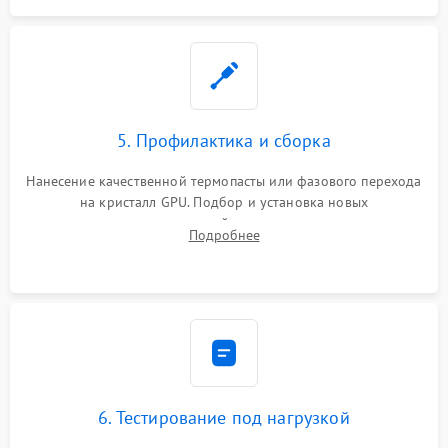
5. Профилактика и сборка
Нанесение качественной термопасты или фазового перехода
на кристалл GPU. Подбор и установка новых
термопрокладок правильной толщины на память и цепи
Подробнее
питания. Монтаж радиатора и бэкплейта, подключение и
проверка кулеров.
6. Тестирование под нагрузкой