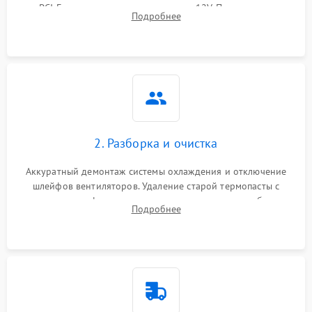
PCI-E и дополнительных разъемах 12V. Проверка на
Подробнее
короткое замыкание основных дросселей питания GPU и
Режим работы
памяти.
ПО/Микропрограмма
2. Разборка и очистка
Аккуратный демонтаж системы охлаждения и отключение
шлейфов вентиляторов. Удаление старой термопасты с
кристалла графического чипа и термопрокладок с банок
Подробнее
памяти и зоны VRM. Очистка платы от пыли и окислов.