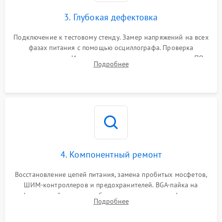
3. Глубокая дефектовка
Подключение к тестовому стенду. Замер напряжений на всех
фазах питания с помощью осциллографа. Проверка
инициализации. Использование специализированного ПО
Подробнее
MATS
4. Компонентный ремонт
Восстановление цепей питания, замена пробитых мосфетов,
ШИМ-контроллеров и предохранителей. BGA-пайка на
инфракрасной станции реболлинг или замена графического
Подробнее
чипа и дефектной памяти GDDR. Прошивка BIOS
программатором.