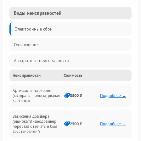
Виды неисправностей
Электронные сбои
Охлаждение
Аппаратные неисправности
Неисправности
Стоимость
Перегрев и термопроблемы
Артефакты на экране
Видео
(квадраты, полосы, рваная
3500 ₽
Подробнее →
картинка)
Программные ошибки
Зависания драйвера
(ошибка “Видеодрайвер
Интерфейсные и коммуникационные проблемы
2500 ₽
Подробнее →
перестал отвечать и был
восстановлен”)
Питание