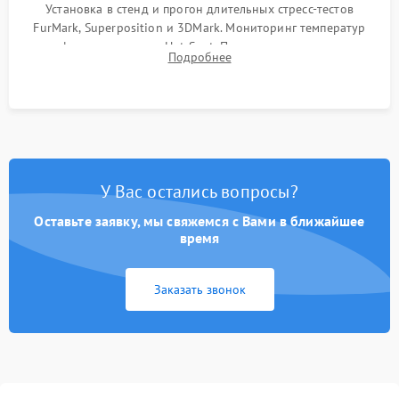
Установка в стенд и прогон длительных стресс-тестов
FurMark, Superposition и 3DMark. Мониторинг температур
графического чипа и Hot Spot. Проверка на отсутствие
Подробнее
артефактов изображения, вылетов драйвера и зависаний.
У Вас остались вопросы?
Оставьте заявку, мы свяжемся с Вами в ближайшее
время
Заказать звонок