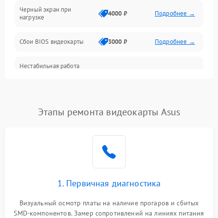
Черный экран при
4000 ₽
Подробнее →
нагрузке
Электропитание
Сбои BIOS видеокарты
3000 ₽
Подробнее →
ПО
Нестабильная работа
Электронные компоненты
после обновления
2000 ₽
Подробнее →
драйверов
Интерфейсы
Этапы ремонта видеокарты Asus
Общие поломки
Система охлаждения
Экран (дисплей)
1. Первичная диагностика
Программные сбои
Визуальный осмотр платы на наличие прогаров и сбитых
SMD-компонентов. Замер сопротивлений на линиях питания
Механические повреждения