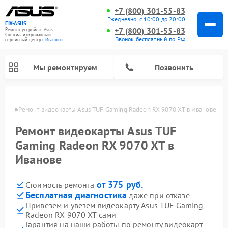
+7 (800) 301-55-83
Ежедневно, с 10:00 до 20:00
FIX-ASUS
+7 (800) 301-55-83
Ремонт устройств Asus
Специализированный
Звонок бесплатный по РФ
cервисный центр г.
Иваново
Мы ремонтируем
Позвонить
анове
Ремонт видеокарты Asus TUF Gaming Radeon RX 9070 XT в Иванове
Ремонт видеокарты Asus TUF
Gaming Radeon RX 9070 XT в
Иванове
от 375 руб.
Стоимость ремонта
Бесплатная диагностика
даже при отказе
Привезем и увезем видеокарту Asus TUF Gaming
Radeon RX 9070 XT сами
Гарантия на наши работы по ремонту видеокарт